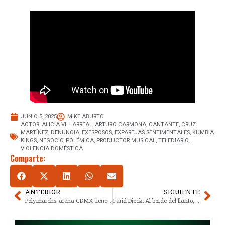
JUNIO 5, 2025
MIKE ABURTO
ACTOR
,
ALICIA VILLARREAL
,
ARTURO CARMONA
,
CANTANTE
,
CRUZ
MARTÍNEZ
,
DENUNCIA
,
EXESPOSOS
,
EXPAREJAS SENTIMENTALES
,
KUMBIA
KINGS
,
NEGOCIO
,
POLÉMICA
,
PRODUCTOR MUSICAL
,
TELEDIARIO
,
VIOLENCIA DOMÉSTICA
Comparte:
ANTERIOR
SIGUIENTE
Polymarchs: arena CDMX tiene fecha y boletos, ¿y el zócalo gratis?
Farid Dieck: Al borde del llanto, gana premio y dedica mensaje a Jessica