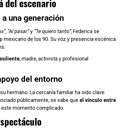
á del escenario
 a una generación
as”
,
“Al pasar”
y
“Te quiero tanto”
, Federica se
op mexicano de los 90. Su voz y presencia escénica
ns.
esiliente
, madre, activista y profesional
apoyo del entorno
 su hermano. La cercanía familiar ha sido clave
unciado públicamente, se sabe que
el vínculo entre
n este momento complicado.
espectáculo