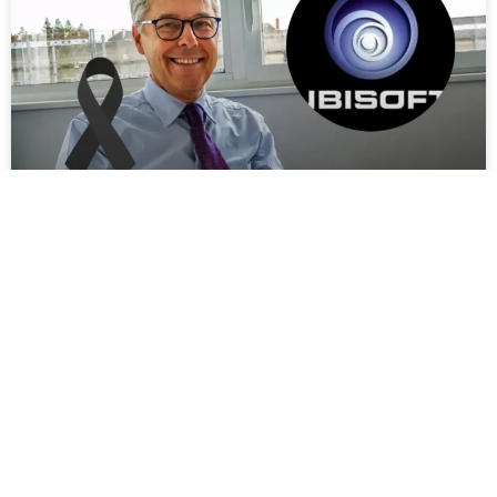
Colapso aéreo: Claude Guillemot de Ubisoft
perece en Francia
Claude Guillemot, cofundador de Ubisoft, falleció en un accidente
de avioneta en Francia. Analizamos el siniestro y el legado del
visionario empresario.