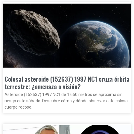
Colosal asteroide (152637) 1997 NC1 cruza órbita
terrestre: ¿amenaza o visión?
Asteroide (152637) 1997 NC1 de 1.650 metros se aproxima sin
riesgo este sábado. Descubre cómo y dónde observar este colosal
cuerpo rocoso.