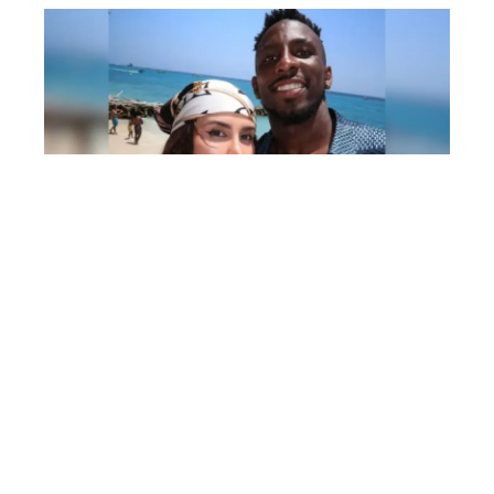
Julián Quiñones y Ana Gabriela: el estado real de su
relación
Despejamos las dudas sobre el estado
sentimental de Julián Quiñones y Ana Gabriela
tras los rumores de separación derivados de
una publicación.