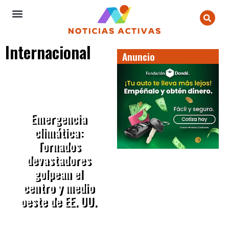
Internacional
Anuncio
Emergencia
climática:
Tornados
devastadores
golpean el
centro y medio
oeste de EE. UU.