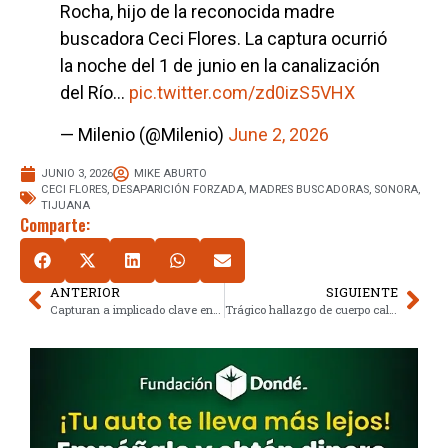
Rocha, hijo de la reconocida madre
buscadora Ceci Flores. La captura ocurrió
la noche del 1 de junio en la canalización
del Río…
pic.twitter.com/zd0izS5VHX
— Milenio (@Milenio)
June 2, 2026
JUNIO 3, 2026
MIKE ABURTO
CECI FLORES
,
DESAPARICIÓN FORZADA
,
MADRES BUSCADORAS
,
SONORA
,
TIJUANA
Comparte:
ANTERIOR
SIGUIENTE
Capturan a implicado clave en desaparición de hijo de Ceci Flores
Trágico hallazgo de cuerpo calcinado de niño activa protocolo forense en Tecate