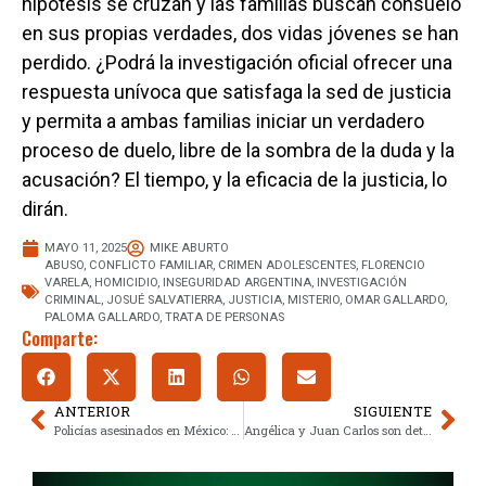
hipótesis se cruzan y las familias buscan consuelo
en sus propias verdades, dos vidas jóvenes se han
perdido. ¿Podrá la investigación oficial ofrecer una
respuesta unívoca que satisfaga la sed de justicia
y permita a ambas familias iniciar un verdadero
proceso de duelo, libre de la sombra de la duda y la
acusación? El tiempo, y la eficacia de la justicia, lo
dirán.
MAYO 11, 2025
MIKE ABURTO
ABUSO
,
CONFLICTO FAMILIAR
,
CRIMEN ADOLESCENTES
,
FLORENCIO
VARELA
,
HOMICIDIO
,
INSEGURIDAD ARGENTINA
,
INVESTIGACIÓN
CRIMINAL
,
JOSUÉ SALVATIERRA
,
JUSTICIA
,
MISTERIO
,
OMAR GALLARDO
,
PALOMA GALLARDO
,
TRATA DE PERSONAS
Comparte:
ANTERIOR
SIGUIENTE
Policías asesinados en México: La cifra alarmante que crece cada día
Angélica y Juan Carlos son detenidos por la muerte de Erik: la tragedia que sacude a Morelos