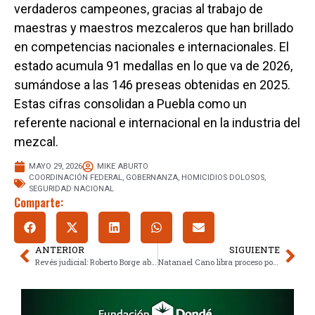
verdaderos campeones, gracias al trabajo de
maestras y maestros mezcaleros que han brillado
en competencias nacionales e internacionales. El
estado acumula 91 medallas en lo que va de 2026,
sumándose a las 146 preseas obtenidas en 2025.
Estas cifras consolidan a Puebla como un
referente nacional e internacional en la industria del
mezcal.
MAYO 29, 2026
MIKE ABURTO
COORDINACIÓN FEDERAL
,
GOBERNANZA
,
HOMICIDIOS DOLOSOS
,
SEGURIDAD NACIONAL
Comparte:
ANTERIOR
SIGUIENTE
Revés judicial: Roberto Borge absuelto, ¿Cambia su futuro penal?
Natanael Cano libra proceso por vehículo robado vinculado a sus placas