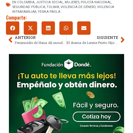
EN COLOMBIA
,
JUSTICIA SOCIAL
,
MUJERES
,
POLICÍA NACIONAL
,
SEGURIDAD PÚBLICA
,
TOLIMA
,
VIOLENCIA DE GÉNERO
,
VIOLENCIA
INTRAFAMILIAR
,
YESIKA PAOLA
Comparte:
ANTERIOR
SIGUIENTE
Feminicidio de Hana Ali sacude Oaxaca: Belleza, poder y una muerte sin justicia
El drama de Lorene Prieto: Hijo hallado sin manos conmociona a Chile