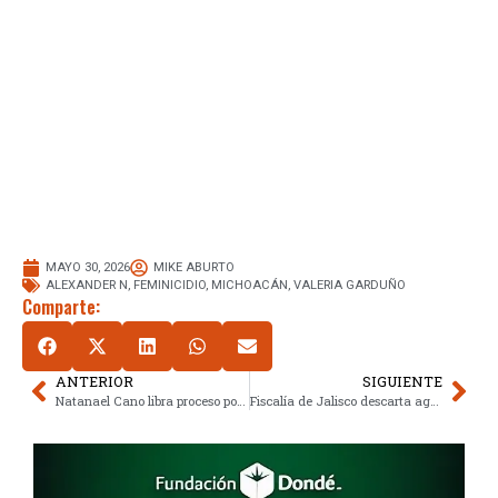
MAYO 30, 2026
MIKE ABURTO
ALEXANDER N
,
FEMINICIDIO
,
MICHOACÁN
,
VALERIA GARDUÑO
Comparte:
ANTERIOR
SIGUIENTE
Natanael Cano libra proceso por vehículo robado vinculado a sus placas
Fiscalía de Jalisco descarta agresor serial de mujeres en Puerto Vallarta