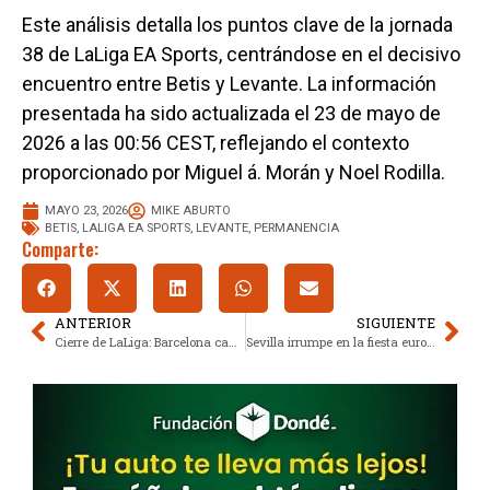
Este análisis detalla los puntos clave de la jornada
38 de LaLiga EA Sports, centrándose en el decisivo
encuentro entre Betis y Levante. La información
presentada ha sido actualizada el 23 de mayo de
2026 a las 00:56 CEST, reflejando el contexto
proporcionado por Miguel á. Morán y Noel Rodilla.
MAYO 23, 2026
MIKE ABURTO
BETIS
,
LALIGA EA SPORTS
,
LEVANTE
,
PERMANENCIA
Comparte:
ANTERIOR
SIGUIENTE
Cierre de LaLiga: Barcelona campeón se mide a Valencia en Mestalla
Sevilla irrumpe en la fiesta europea del Celta con permanencia asegurada