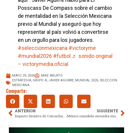
Posscass De Compass sobre el cambio
de mentalidad en la Selección Mexicana
previo al Mundial y aseguró que hoy
representar al país volvió a convertirse
en un orgullo para los jugadores.
#seleccionmexicana
#victoryme
#mundial2026
#futbol
♬ sonido original
– victorymedia.oficial
MAYO 29, 2026
MIKE ABURTO
ESTRATEGIA
,
GRUPO A
,
JAVIER AGUIRRE
,
MUNDIAL 2026
,
SELECCIÓN
MEXICANA
Comparte:
ANTERIOR
SIGUIENTE
Impacto decisivo de Concachampions en la selección de Jesús Angulo al Mundial 2026
México consolida escuadra mundialista ante Australia antes del corte final