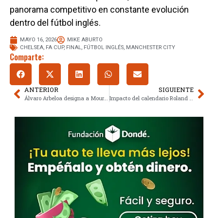
panorama competitivo en constante evolución
dentro del fútbol inglés.
MAYO 16, 2026
MIKE ABURTO
CHELSEA
,
FA CUP
,
FINAL
,
FÚTBOL INGLÉS
,
MANCHESTER CITY
Comparte:
ANTERIOR
SIGUIENTE
Álvaro Arbeloa designa a Mourinho como líder ideal del Real Madrid
Impacto del calendario Roland Garros 2026 en la cúspide del tenis