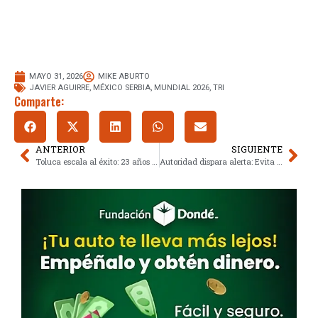
MAYO 31, 2026
MIKE ABURTO
JAVIER AGUIRRE
,
MÉXICO SERBIA
,
MUNDIAL 2026
,
TRI
Comparte:
ANTERIOR
SIGUIENTE
Toluca escala al éxito: 23 años de espera culminan con Concachampions
Autoridad dispara alerta: Evita Stubhub y Viagogo por riesgo legal y fraude