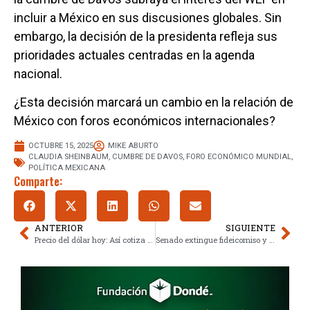
incluir a México en sus discusiones globales. Sin
embargo, la decisión de la presidenta refleja sus
prioridades actuales centradas en la agenda
nacional.
¿Esta decisión marcará un cambio en la relación de
México con foros económicos internacionales?
OCTUBRE 15, 2025
MIKE ABURTO
CLAUDIA SHEINBAUM
,
CUMBRE DE DAVOS
,
FORO ECONÓMICO MUNDIAL
,
POLÍTICA MEXICANA
Comparte:
ANTERIOR
SIGUIENTE
Precio del dólar hoy: Así cotiza frente al peso mexicano, 15 de octubre de 2025
Senado extingue fideicomiso y reintegra 800 mdp a la tesorería