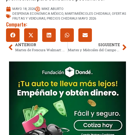
MAYO 18, 2026
MIKE ABURTO
DESPENSA ECONÓMICA MÉXICO
,
MARTIMIÉRCOLES CHEDRAUI
,
OFERTAS
FRUTAS Y VERDURAS
,
PRECIOS CHEDRAUI MAYO 2026
Comparte:
ANTERIOR
SIGUIENTE
Martes de Frescura Walmart: Maximiza el ahorro semanal con las ofertas del 19 de mayo
Martes y Miércoles del Campo Soriana domina los precios bajos este 19 y 20 de mayo