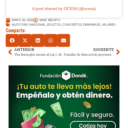
A post shared by OCESA (@ocesa)
MAYO 26, 2026
MIKE ABURTO
AUDITORIO NACIONAL
,
BOLETOS
,
CONCIERTOS
,
EMMANUEL
,
MIJARES
Comparte:
ANTERIOR
SIGUIENTE
The Boroughs escala al top 1: Misterio alienígena reinventa la ciencia ficción
Familia de Marcovich previene estafas en colectas falsas de salud