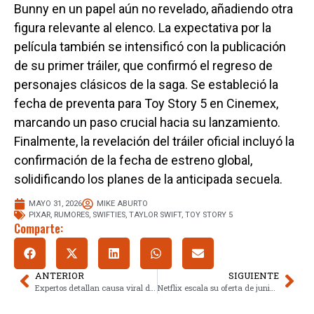
Bunny en un papel aún no revelado, añadiendo otra
figura relevante al elenco. La expectativa por la
película también se intensificó con la publicación
de su primer tráiler, que confirmó el regreso de
personajes clásicos de la saga. Se estableció la
fecha de preventa para Toy Story 5 en Cinemex,
marcando un paso crucial hacia su lanzamiento.
Finalmente, la revelación del tráiler oficial incluyó la
confirmación de la fecha de estreno global,
solidificando los planes de la anticipada secuela.
MAYO 31, 2026
MIKE ABURTO
PIXAR
,
RUMORES
,
SWIFTIES
,
TAYLOR SWIFT
,
TOY STORY 5
Comparte:
ANTERIOR
SIGUIENTE
Expertos detallan causa viral de lengua de Alejandro Fernández
Netflix escala su oferta de junio con mundial y biopics reveladores