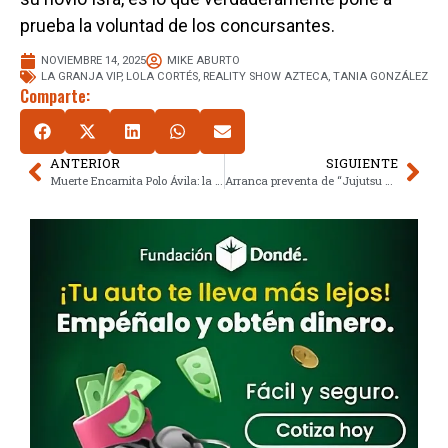
prueba la voluntad de los concursantes.
NOVIEMBRE 14, 2025
MIKE ABURTO
LA GRANJA VIP
,
LOLA CORTÉS
,
REALITY SHOW AZTECA
,
TANIA GONZÁLEZ
Comparte:
ANTERIOR
SIGUIENTE
Muerte Encarnita Polo Ávila: la leyenda de la copla que habría sido asesinada
Arranca preventa de “Jujutsu Kaisen: Ejecución”: el regreso de Yuta Okkotsu