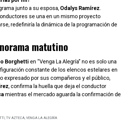
grama junto a su esposa,
Odalys Ramírez
.
e conductores se una en un mismo proyecto
rse, redefiniría la dinámica de la programación de
anorama matutino
io Borghetti
en “Venga La Alegría” no es solo una
nfiguración constante de los elencos estelares en
riño expresado por sus compañeros y el público,
írez
, confirma la huella que deja el conductor
ca
mientras el mercado aguarda la confirmación de
TTI
,
TV AZTECA
,
VENGA LA ALEGRÍA