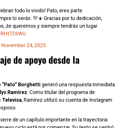
bran todo lo vivido! Pato, eres parte
mpre lo serás. 💛☀️ Gracias por tu dedicación,
os, ¡te queremos y siempre tendrás un lugar
wZRHt7Z6WU
)
November 24, 2025
aje de apoyo desde la
o “Pato” Borghetti
generó una respuesta inmediata
lys Ramírez
. Como titular del programa de
e
Televisa
, Ramírez utilizó su cuenta de Instagram
 esposo.
ierre de un capítulo importante en la trayectoria
 nuevo ciclo está por comenzar. Su texto se centró