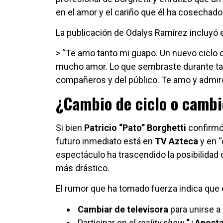
en el amor y el cariño que él ha cosechad
La publicación de Odalys Ramírez incluyó e
> “Te amo tanto mi guapo. Un nuevo ciclo c
mucho amor. Lo que sembraste durante tant
compañeros y del público. Te amo y admir
¿Cambio de ciclo o cambi
Si bien
Patricio “Pato” Borghetti
confirmó
futuro inmediato está en
TV Azteca
y en “
espectáculo ha trascendido la posibilidad
más drástico.
El rumor que ha tomado fuerza indica que 
Cambiar de televisora
para unirse a 
Participar en el
reality show
“¿Aposta