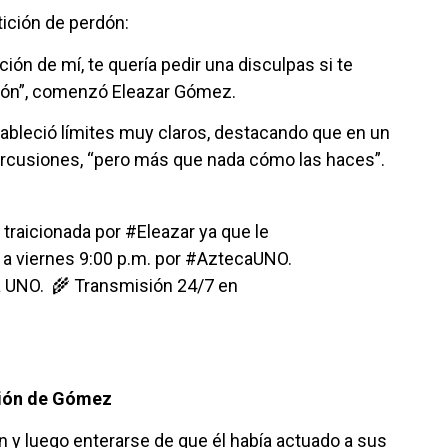
ición de perdón:
ón de mí, te quería pedir una disculpas si te
isión”, comenzó Eleazar Gómez.
bleció límites muy claros, destacando que en un
ercusiones, “pero más que nada cómo las haces”.
aicionada por #Eleazar ya que le
 a viernes 9:00 p.m. por #AztecaUNO.⁣
UNO.⁣ ⁣ 🌾 Transmisión 24/7 en
ción de Gómez
y luego enterarse de que él había actuado a sus