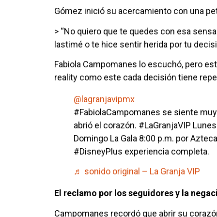
Gómez inició su acercamiento con una pet
> “No quiero que te quedes con esa sensaci
lastimé o te hice sentir herida por tu dec
Fabiola Campomanes lo escuchó, pero esta
reality como este cada decisión tiene rep
@lagranjavipmx
#FabiolaCampomanes se siente muy tr
abrió el corazón. #LaGranjaVIP Lunes
Domingo La Gala 8:00 p.m. por Azteca 
#DisneyPlus experiencia completa.
♬ sonido original – La Granja VIP
El reclamo por los seguidores y la nega
Campomanes recordó que abrir su corazón 