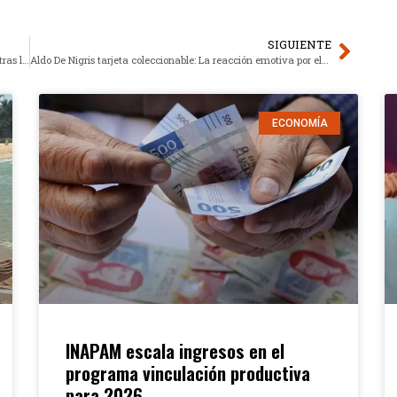
SIGUIENTE
Marianne Gonzaga custodia Emma: El retorno mediático tras la violencia
Aldo De Nigris tarjeta coleccionable: La reacción emotiva por el recuerdo de Toño
ECONOMÍA
INAPAM escala ingresos en el
programa vinculación productiva
para 2026