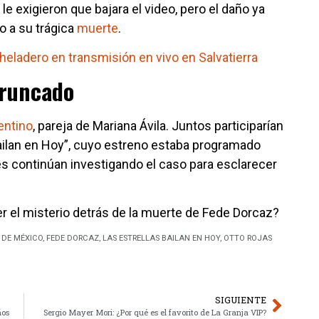
e exigieron que bajara el video, pero el daño ya
 a su trágica
muerte
.
heladero en transmisión en vivo en Salvatierra
truncado
entino
, pareja de Mariana Ávila. Juntos participarían
ailan en Hoy”, cuyo estreno estaba programado
es continúan investigando el caso para esclarecer
ver el misterio detrás de la muerte de Fede Dorcaz?
 DE MÉXICO
,
FEDE DORCAZ
,
LAS ESTRELLAS BAILAN EN HOY
,
OTTO ROJAS
SIGUIENTE
ños
Sergio Mayer Mori: ¿Por qué es el favorito de La Granja VIP?