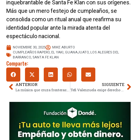
inquebrantable de Santa Fe Klan con sus orígenes.
Más que un mero festejo de cumpleaños, se
consolida como un ritual anual que reafirma su
identidad popular ante la mirada atenta del
espectáculo nacional.
NOVIEMBRE 30, 2025
MIKE ABURTO
CUMPLEAÑOS RAPERO
,
EL YAKI
,
GUANAJUATO
,
LOS ALEGRES DEL
BARRANCO
,
SANTA FE KLAN
Comparte:
ANTERIOR
SIGUIENTE
La música que cruza fronteras: el concierto gratis del Monumento a la Revolución
Tefi Valenzuela exige derecho de réplica contra Eleazar Gómez y La Granja VIP