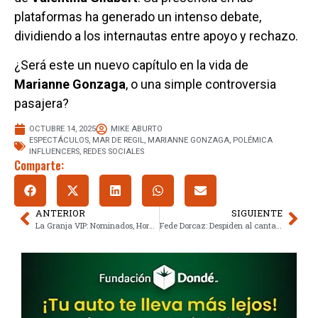
plataformas ha generado un intenso debate,
dividiendo a los internautas entre apoyo y rechazo.
¿Será este un nuevo capítulo en la vida de
Marianne Gonzaga
, o una simple controversia
pasajera?
OCTUBRE 14, 2025
MIKE ABURTO
ESPECTÁCULOS
,
MAR DE REGIL
,
MARIANNE GONZAGA
,
POLÉMICA
INFLUENCERS
,
REDES SOCIALES
Comparte:
ANTERIOR
SIGUIENTE
La Granja VIP: Nominados, Horario y Dónde Ver la Transmisión
Fede Dorcaz: Despiden al cantante argentino en Ciudad de México