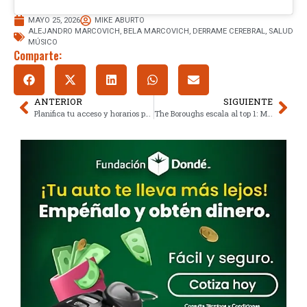
MAYO 25, 2026
MIKE ABURTO
ALEJANDRO MARCOVICH
,
BELA MARCOVICH
,
DERRAME CEREBRAL
,
SALUD
MÚSICO
Comparte:
ANTERIOR
SIGUIENTE
Planifica tu acceso y horarios para System of a Down en CDMX
The Boroughs escala al top 1: Misterio alienígena reinventa la ciencia ficción