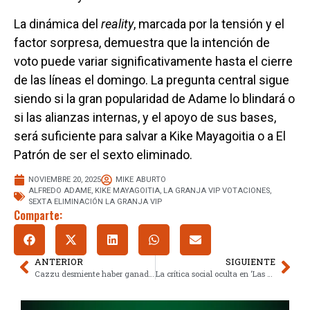
La dinámica del
reality
, marcada por la tensión y el
factor sorpresa, demuestra que la intención de
voto puede variar significativamente hasta el cierre
de las líneas el domingo. La pregunta central sigue
siendo si la gran popularidad de Adame lo blindará o
si las alianzas internas, y el apoyo de sus bases,
será suficiente para salvar a Kike Mayagoitia o a El
Patrón de ser el sexto eliminado.
NOVIEMBRE 20, 2025
MIKE ABURTO
ALFREDO ADAME
,
KIKE MAYAGOITIA
,
LA GRANJA VIP VOTACIONES
,
SEXTA ELIMINACIÓN LA GRANJA VIP
Comparte:
ANTERIOR
SIGUIENTE
Cazzu desmiente haber ganado la custodia de Inti y rompe el silencio
La crítica social oculta en ‘Las Guerreras K-Pop’: el simbolismo de Derpy y la urraca