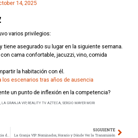
ctober 14, 2025
z
vo varios privilegios:
tiene asegurado su lugar en la siguiente semana.
con cama confortable, jacuzzi, vino, comida
partir la habitación con él.
 los escenarios tras años de ausencia
ente un punto de inflexión en la competencia?
,
LA GRANJA VIP
,
REALITY TV AZTECA
,
SERGIO MAYER MORI
SIGUIENTE
Felicia Mercado y Brandon Zariñan: Romance con diferencia de edad
La Granja VIP: Nominados, Horario y Dónde Ver la Transmisión