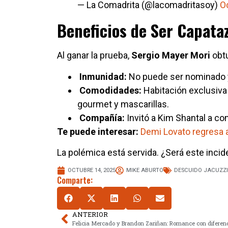
— La Comadrita (@lacomadritasoy)
O
Beneficios de Ser Capata
Al ganar la prueba,
Sergio
Mayer
Mori
obtu
Inmunidad:
No puede ser nominado y 
Comodidades:
Habitación exclusiva 
gourmet y mascarillas.
Compañía:
Invitó a Kim Shantal a com
Te puede interesar:
Demi Lovato regresa a
La polémica está servida. ¿Será este incid
OCTUBRE 14, 2025
MIKE ABURTO
DESCUIDO JACUZZI
Comparte:
ANTERIOR