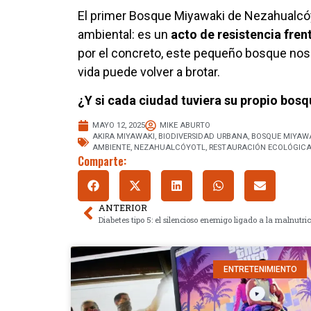
El primer Bosque Miyawaki de Nezahualcó
ambiental: es un
acto de resistencia fren
por el concreto, este pequeño bosque nos 
vida puede volver a brotar.
¿Y si cada ciudad tuviera su propio bos
MAYO 12, 2025
MIKE ABURTO
AKIRA MIYAWAKI
,
BIODIVERSIDAD URBANA
,
BOSQUE MIYAW
AMBIENTE
,
NEZAHUALCÓYOTL
,
RESTAURACIÓN ECOLÓGIC
Comparte:
ANTERIOR
ENTRETENIMIENTO