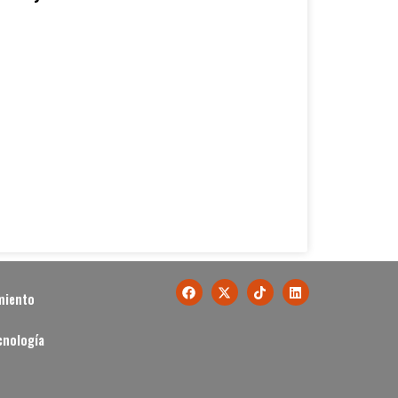
miento
cnología