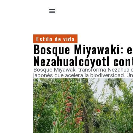
Estilo de vida
Bosque Miyawaki: e
Nezahualcóyotl con
Bosque Miyawaki transforma Nezahualcó
japonés que acelera la biodiversidad. U