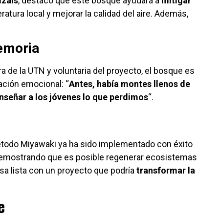
izais
, destacó que este bosque ayudará a
mitigar
eratura local y mejorar la calidad del aire. Además,
emoria
ora de la UTN y voluntaria del proyecto, el bosque es
ación emocional: “
Antes, había montes llenos de
nseñar a los jóvenes lo que perdimos
“.
étodo Miyawaki ya ha sido implementado con éxito
demostrando que es posible regenerar ecosistemas
sa lista con un proyecto que podría
transformar la
e