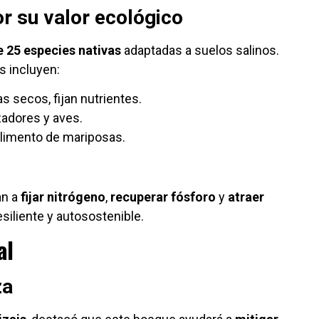
r su valor ecológico
e 25 especies nativas
adaptadas a suelos salinos.
s incluyen:
s secos, fijan nutrientes.
izadores y aves.
 alimento de mariposas.
an a
fijar nitrógeno
,
recuperar fósforo
y
atraer
esiliente y autosostenible.
al
za