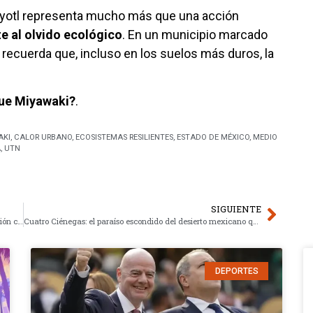
yotl representa mucho más que una acción
te al olvido ecológico
. En un municipio marcado
recuerda que, incluso en los suelos más duros, la
que Miyawaki?
.
AKI
,
CALOR URBANO
,
ECOSISTEMAS RESILIENTES
,
ESTADO DE MÉXICO
,
MEDIO
A
,
UTN
SIGUIENTE
Diabetes tipo 5: el silencioso enemigo ligado a la malnutrición crónica
Cuatro Ciénegas: el paraíso escondido del desierto mexicano que desafía la lógica
DEPORTES