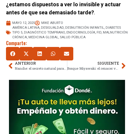
¿estamos dispuestos a ver lo invisible y actuar
antes de que sea demasiado tarde?
.
MAYO 12, 2025
MIKE ABURTO
AMÉRICA LATINA
,
DESIGUALDAD
,
DESNUTRICIÓN INFANTIL
,
DIABETES
TIPO 5
,
DIAGNÓSTICO TEMPRANO
,
ENDOCRINOLOGÍA
,
FID
,
MALNUTRICIÓN
CRÓNICA
,
MEDICINA GLOBAL
,
SALUD PÚBLICA
Comparte:
ANTERIOR
SIGUIENTE
Nanche: el secreto natural para una piel joven que pocos conocen
Bosque Miyawaki: el renacer verde de Nezahualcóyotl contra el concreto