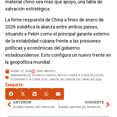
material chino sea más que apoyo, una tabla de
salvación estratégica.
La firme respuesta de China a fines de enero de
2026 solidifica la alianza entre ambos países,
situando a Pekín como el principal garante externo
de la estabilidad cubana frente a las presiones
políticas y económicas del gobierno
estadounidense. Esto configura un nuevo frente en
la geopolítica mundial.
ENERO 27, 2026
MIKE ABURTO
AMENAZAS DE ESTADOS UNIDOS
,
APOYO CHINA A CUBA
,
BLOQUEO
ECONÓMICO A CUBA
,
GUO JIAKUN
,
INCURSIÓN EN CARACAS 2026
Comparte:
ANTERIOR
SIGUIENTE
Análisis experto del vórtice polar y la histórica tormenta Fern
España aprueba por decreto la regularización de 500.000 migrantes