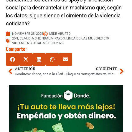
social para desmantelar un machismo que, según
los datos, sigue siendo el cimiento de la violencia
cotidiana?
NOVIEMBRE 25, 2025
MIKE ABURTO
25N
,
CLAUDIA SHEINBAUM PARDO
,
LÍNEA DE LAS MUJERES 079
,
VIOLENCIA SEXUAL MÉXICO 2025
Comparte:
ANTERIOR
SIGUIENTE
Conductor choca, cae a la Glorieta de Insurgentes y huye: lo buscan con cámaras
Bloqueos transportistas en Michoacán: el mapa de la protesta nacional y sus demandas clave