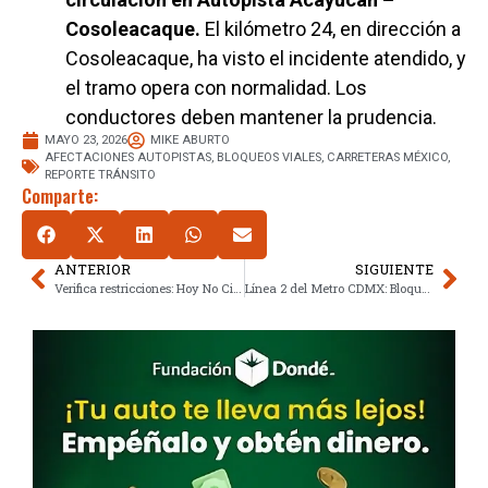
Cosoleacaque.
El kilómetro 24, en dirección a
Cosoleacaque, ha visto el incidente atendido, y
el tramo opera con normalidad. Los
conductores deben mantener la prudencia.
MAYO 23, 2026
MIKE ABURTO
AFECTACIONES AUTOPISTAS
,
BLOQUEOS VIALES
,
CARRETERAS MÉXICO
,
REPORTE TRÁNSITO
Comparte:
ANTERIOR
SIGUIENTE
Verifica restricciones: Hoy No Circula del sábado 23 de mayo en zona metropolitana
Línea 2 del Metro CDMX: Bloqueo estratégico agiliza modernización antes del mundial