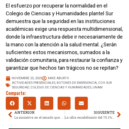
El esfuerzo por recuperar la normalidad en el
Colegio de Ciencias y Humanidades plantel Sur
demuestra que la seguridad en las instituciones
académicas exige una respuesta multidimensional,
donde la infraestructura debe ir necesariamente de
la mano con la atención a la salud mental. ¿Serán
suficientes estos mecanismos, sumados a la
validación comunitaria, para restaurar la confianza y
garantizar que hechos tan trágicos no se repitan?
NOVIEMBRE 25, 2025
MIKE ABURTO
ACTIVIDADES PRESENCIALES
,
BOTONES DE EMERGENCIA
,
CCH SUR
SEGURIDAD
,
COLEGIO DE CIENCIAS Y HUMANIDADES
,
UNAM
Comparte:
ANTERIOR
SIGUIENTE
La iniciativa en el senado que castiga el abuso sexual con hasta siete años de prisión
La cifra escalofriante del 70.1%: el grito de la marcha 25N en México