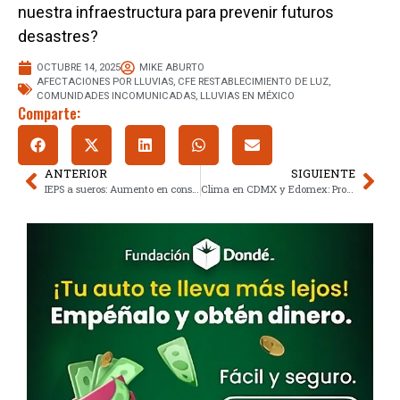
nuestra infraestructura para prevenir futuros
desastres?
OCTUBRE 14, 2025
MIKE ABURTO
AFECTACIONES POR LLUVIAS
,
CFE RESTABLECIMIENTO DE LUZ
,
COMUNIDADES INCOMUNICADAS
,
LLUVIAS EN MÉXICO
Comparte:
ANTERIOR
SIGUIENTE
IEPS a sueros: Aumento en consumo de electrolitos preocupa en México
Clima en CDMX y Edomex: Pronóstico de lluvias para el 14 de octubre