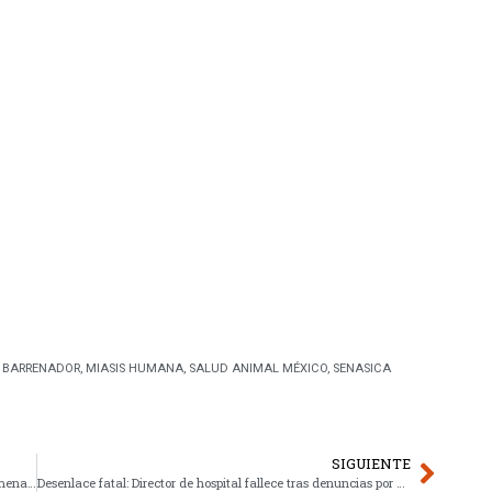
 BARRENADOR
,
MIASIS HUMANA
,
SALUD ANIMAL MÉXICO
,
SENASICA
SIGUIENTE
Cómo el estancamiento del diálogo CNTE-Gobernación amenaza la CDMX
Desenlace fatal: Director de hospital fallece tras denuncias por acoso