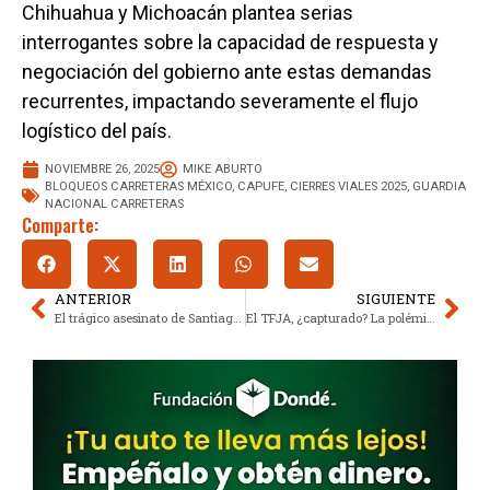
Chihuahua y Michoacán plantea serias
interrogantes sobre la capacidad de respuesta y
negociación del gobierno ante estas demandas
recurrentes, impactando severamente el flujo
logístico del país.
NOVIEMBRE 26, 2025
MIKE ABURTO
BLOQUEOS CARRETERAS MÉXICO
,
CAPUFE
,
CIERRES VIALES 2025
,
GUARDIA
NACIONAL CARRETERAS
Comparte:
ANTERIOR
SIGUIENTE
El trágico asesinato de Santiago Nahuel y la sospechosa que escapó en Lanús
El TFJA, ¿capturado? La polémica ratificación de magistraturas vinculadas a la 4T