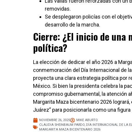
Las vallas fueron reforzadas con un 
removidas.
Se desplegaron policías con el objetiv
desarrollo de la marcha.
Cierre: ¿El inicio de una
política?
La elección de dedicar el año 2026 a Margar
conmemoración del Día Internacional de la 
proyecta una clara estrategia política por r
México. Si bien la presidenta celebra la pa
compromiso gubernamental, la atención ah
Margarita Maza bicentenario 2026 logrará, 
Juárez” para posicionarla como una figura 
NOVIEMBRE 26, 2025
MIKE ABURTO
CLAUDIA SHEINBAUM PARDO
,
DÍA INTERNACIONAL DE LA E
MARGARITA MAZA BICENTENARIO 2026