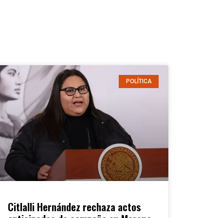
POLÍTICA
Citlalli Hernández rechaza actos