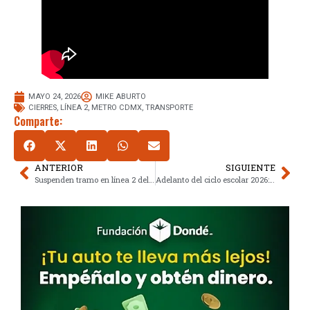
MAYO 24, 2026
MIKE ABURTO
CIERRES
,
LÍNEA 2
,
METRO CDMX
,
TRANSPORTE
Comparte:
ANTERIOR
SIGUIENTE
Suspenden tramo en línea 2 del Metro CDMX por rehabilitación
Adelanto del ciclo escolar 2026: alumnos salen en junio en estados clave