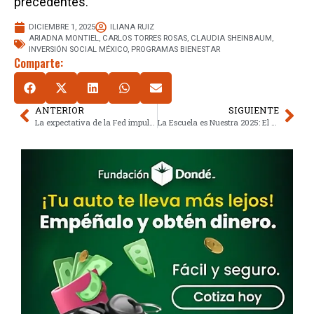
precedentes.
DICIEMBRE 1, 2025
ILIANA RUIZ
ARIADNA MONTIEL
,
CARLOS TORRES ROSAS
,
CLAUDIA SHEINBAUM
,
INVERSIÓN SOCIAL MÉXICO
,
PROGRAMAS BIENESTAR
Comparte:
ANTERIOR
SIGUIENTE
La expectativa de la Fed impulsa al peso mexicano: el tipo de cambio toca 18.30 pesos
La Escuela es Nuestra 2025: El presupuesto de 25 mil millones de pesos y sus beneficiarios