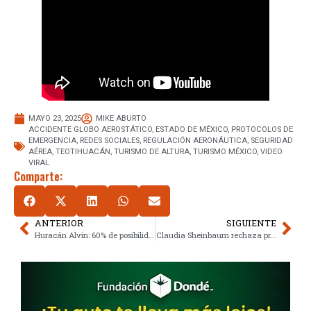
MAYO 23, 2025
MIKE ABURTO
ACCIDENTE GLOBO AEROSTÁTICO
,
ESTADO DE MÉXICO
,
PROTOCOLOS DE
EMERGENCIA
,
REDES SOCIALES
,
REGULACIÓN AERONÁUTICA
,
SEGURIDAD
AÉREA
,
TEOTIHUACÁN
,
TURISMO DE ALTURA
,
TURISMO MÉXICO
,
VIDEO
VIRAL
Comparte:
ANTERIOR
SIGUIENTE
Huracán Alvin: 60% de posibilidad de formarse en el Pacífico esta semana
Claudia Sheinbaum rechaza protestas de la CNTE tras encuesta de rechazo