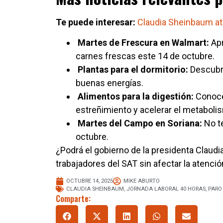
Te puede interesar:
Claudia Sheinbaum at
Martes de Frescura en Walmart:
Apr
carnes frescas este 14 de octubre.
Plantas para el dormitorio:
Descubre
buenas energías.
Alimentos para la digestión:
Conoce 
estreñimiento y acelerar el metaboli
Martes del Campo en Soriana:
No te
octubre.
¿Podrá el gobierno de la presidenta Claud
trabajadores del SAT sin afectar la atenci
OCTUBRE 14, 2025
MIKE ABURTO
CLAUDIA SHEINBAUM
,
JORNADA LABORAL 40 HORAS
,
PARO
Comparte: