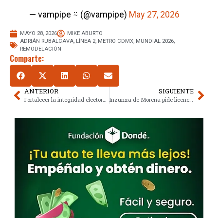
— vampipe ⍨ (@vampipe)
May 27, 2026
MAYO 28, 2026
MIKE ABURTO
ADRIÁN RUBALCAVA
,
LÍNEA 2
,
METRO CDMX
,
MUNDIAL 2026
,
REMODELACIÓN
Comparte:
ANTERIOR
SIGUIENTE
Fortalecer la integridad electoral: El rol crucial del INE en verificación
Inzunza de Morena pide licencia en el senado por investigación binacional