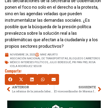
Las declaraciones de la Secretaría de Gobernación
ponen el foco no solo en el derecho a la protesta,
sino en las agendas veladas que pueden
instrumentalizar las demandas sociales. ¿Es
posible que la búsqueda de la presión política
prevalezca sobre la solución real a las
problemáticas que afectan a la ciudadanía y a los
propios sectores productivos?
NOVIEMBRE 24, 2025
MIKE ABURTO
ASOCIACIÓN NACIONAL DE TRANSPORTISTAS
,
BLOQUEOS CARRETEROS
MÉXICO INTERESES POLÍTICOS
,
JULIO BERDEGUÉ
,
PRI PAN PRD
,
ROSA
ICELA RODRÍGUEZ SEGOB
Comparte:
ANTERIOR
SIGUIENTE
La reforma de la jornada laboral en México, frenada por el consenso empresarial
El vicecoordinador de Morena frena la ley de aguas nacionales: todas las claves