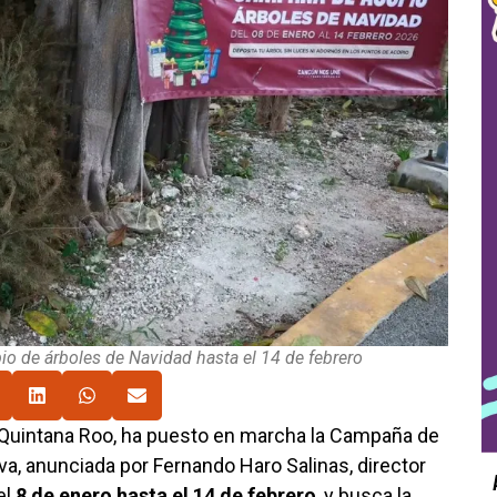
o de árboles de Navidad hasta el 14 de febrero
, Quintana Roo, ha puesto en marcha la Campaña de
iva, anunciada por Fernando Haro Salinas, director
el
8 de enero hasta el 14 de febrero
, y busca la