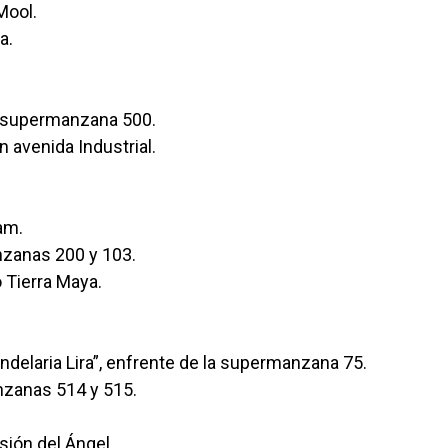
Mool.
a.
la supermanzana 500.
avenida Industrial.
am.
nzanas 200 y 103.
 Tierra Maya.
elaria Lira”, enfrente de la supermanzana 75.
zanas 514 y 515.
sión del Ángel.