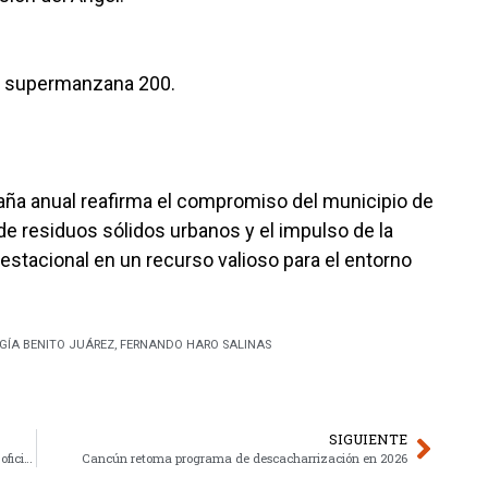
 la supermanzana 200.
ña anual reafirma el compromiso del municipio de
de residuos sólidos urbanos y el impulso de la
stacional en un recurso valioso para el entorno
GÍA BENITO JUÁREZ
,
FERNANDO HARO SALINAS
SIGUIENTE
Bodas Colectivas 2026 en Isla Mujeres: Fechas y requisitos oficiales del programa
Cancún retoma programa de descacharrización en 2026