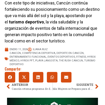
Con este tipo de iniciativas, Cancún continúa
fortaleciendo su posicionamiento como un destino
que va más allá del sol y la playa, apostando por
el
turismo deportivo
, la vida saludable y la
organización de eventos de talla internacional que
generan impacto positivo tanto en la comunidad
local como en el sector turístico.
ENERO 11, 2026
ILIANA RUIZ
CANCÚN
,
COMPETENCIA DEPORTIVA
,
DEPORTE EN CANCÚN
,
ENTRENAMIENTO FUNCIONAL
,
EVENTOS DEPORTIVOS
,
FITNESS
,
HYROX
MÉXICO
,
HYROX PFT
,
PLAYA LANGOSTA
,
THE RUSH CANCUN
,
TURISMO
DEPORTIVO
Comparte:
ANTERIOR
SIGUIENTE
Cancún retoma programa de descacharrización en 2026
Isla Mujeres se Prepara para el Carnaval 2026 con Música, Cultura y Grandes Espectáculos Internacionales