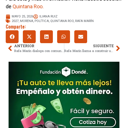
de
Quintana Roo.
MAYO 25, 2026
ILIANA RUIZ
2027
,
MORENA
,
POLÍTICA
,
QUINTANA ROO
,
RAFA MARÍN
Comparte:
ANTERIOR
SIGUIENTE
Rafa Marín dialoga con comunidades y sectores productivos del sur de Quintana Roo
Rafa Marín llama a construir una nueva etapa de desarrollo para Tulum en su 18 aniversario como municipio