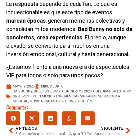
La respuesta depende de cada fan. Lo que es
incuestionable es que este tipo de eventos
marcan épocas
, generan memorias colectivas y
consolidan mitos modernos.
Bad Bunny no solo da
conciertos, crea experiencias
. El precio, aunque
elevado, se convierte para muchos en una
inversión emocional, cultural y hasta generacional.
¿Estamos frente a una nueva era de espectáculos
VIP para todos o solo para unos pocos?
MAYO 9, 2025
MIKE ABURTO
BAD BUNNY
,
BOLETOS
,
CDMX
,
CONCIERTOS 2025
,
CULTURA POP
,
ESTADIO
GNP
,
EVENTOS EN MÉXICO
,
EXPERIENCIAS VIP
,
FANDOM
,
INDUSTRIA
MUSICAL
,
MÚSICA URBANA
,
PRECIOS
,
REGUETÓN
Comparte:
ANTERIOR
SIGUIENTE
Señora, señora: La historia real detrás del himno mexicano para el Día de las Madres
Lupita TikTok: Acusan a su novio y mánager de quedarse con su dinero