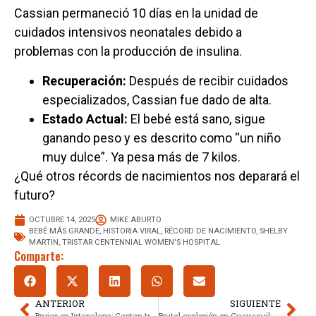
Cassian permaneció 10 días en la unidad de
cuidados intensivos neonatales debido a
problemas con la producción de insulina.
Recuperación:
Después de recibir cuidados
especializados, Cassian fue dado de alta.
Estado Actual:
El bebé está sano, sigue
ganando peso y es descrito como “un niño
muy dulce”. Ya pesa más de 7 kilos.
¿Qué otros récords de nacimientos nos deparará el
futuro?
OCTUBRE 14, 2025
MIKE ABURTO
BEBÉ MÁS GRANDE
,
HISTORIA VIRAL
,
RÉCORD DE NACIMIENTO
,
SHELBY
MARTIN
,
TRISTAR CENTENNIAL WOMEN'S HOSPITAL
Comparte:
ANTERIOR
SIGUIENTE
Brujas en Iztapalapa: Captan transformación en bolas de fuego
Brutal explosión en Guayaquil: Taxista graba su propia muerte