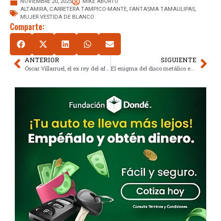
NOVIEMBRE 20, 2025
MIKE ABURTO
ALTAMIRA
,
CARRETERA TAMPICO-MANTE
,
FANTASMA TAMAULIPAS
,
MUJER VESTIDA DE BLANCO
Comparte:
ANTERIOR
SIGUIENTE
Óscar Villarruel, el ex rey del after que salvó a su perro Román y fue rescatado de la adicción
El enigma del disco metálico en Valle del Limarí: ¿evidencia OVNI en Chile 2025?