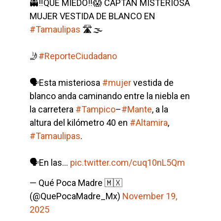
👻‼QUÉ MIEDO‼😱 CAPTAN MISTERIOSA
MUJER VESTIDA DE BLANCO EN
#Tamaulipas
🛣️🌫️
🤳
#ReporteCiudadano
🗣Esta misteriosa
#mujer
vestida de
blanco anda caminando entre la niebla en
la carretera
#Tampico
–
#Mante
, a la
altura del kilómetro 40 en
#Altamira
,
#Tamaulipas
.
🗣En las…
pic.twitter.com/cuq10nL5Qm
— Qué Poca Madre 🇲🇽
(@QuePocaMadre_Mx)
November 19,
2025