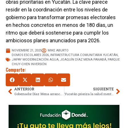
obras prioritarias en Yucatán. La clave parece
residir en la coordinación entre los niveles de
gobierno para transformar promesas electorales
en hechos concretos en menos de 180 días, un
ritmo que deberá sostenerse para cumplir los
ambiciosos planes anunciados para 2026.
NOVIEMBRE 21, 2025
MIKE ABURTO
DOMOS ESCOLARES 2026
,
INFRAESTRUCTURA COMUNITARIA YUCATÁN
,
JAPAY MODERNIZACIÓN AGUA
,
JOAQUÍN DÍAZ MENA PANABÁ
,
PARQUE
CHUY-CHEN INVERSIÓN
Comparte:
ANTERIOR
SIGUIENTE
Gobernador Díaz Mena arranca el Buen Fin 2025 y proyecta 8,600 mdp en Yucatán
Yucatán prioriza la salud mental: el desafío histórico contra el suicidio